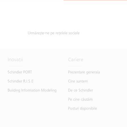
Urmărește-ne pe rețelele sociale
Inovații
Cariere
Schindler PORT
Prezentare generala
Schindler R.I.S.E
Cine suntem
Building Information Modeling
De ce Schindler
Pe cine căutăm
Posturi disponibile