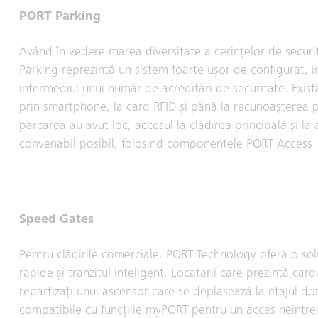
PORT Parking
Având în vedere marea diversitate a cerințelor de securi
Parking reprezintă un sistem foarte ușor de configurat, în
intermediul unui număr de acreditări de securitate. Există
prin smartphone, la card RFID și până la recunoașterea p
parcarea au avut loc, accesul la clădirea principală și la
convenabil posibil, folosind componentele PORT Access.
Speed Gates
Pentru clădirile comerciale, PORT Technology oferă o sol
rapide și tranzitul inteligent. Locatarii care prezintă car
repartizați unui ascensor care se deplasează la etajul do
compatibile cu funcțiile myPORT pentru un acces neîntreru