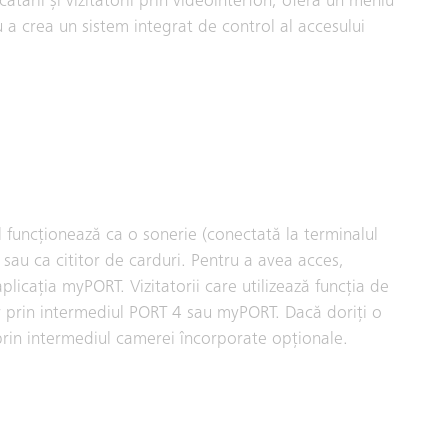
tarii și vizitatorii prin videointerfon, oferă un meniu
 a crea un sistem integrat de control al accesului
l funcționează ca o sonerie (conectată la terminalul
sau ca cititor de carduri. Pentru a avea acces,
aplicația myPORT. Vizitatorii care utilizează funcția de
ar prin intermediul PORT 4 sau myPORT. Dacă doriți o
 prin intermediul camerei încorporate opționale.