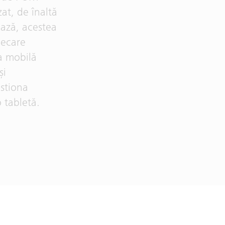
at, de înaltă
ează, acestea
iecare
a mobilă
și
estiona
 tabletă.