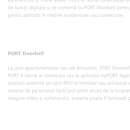
ascensorului și multe altele. PORT 4 Home conectează loca
de funcții digitale și se combină cu PORT Doorbell pentru
pentru aplicații în mediile rezidențiale sau comerciale.
PORT Doorbell
La ușile apartamentelor sau ale birourilor, PORT Doorbel
PORT 4 Home al chiriașului sau la aplicația myPORT App) 
locatarii prezintă un card RFID la terminal sau utilizează 
sonerie de pe ecranul tactil pot primi acces de la locat
imagine video a vizitatorului, aceasta poate fi furnizată