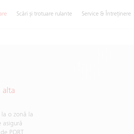
are
Scări și trotuare rulante
Service & Întreţinere
 alta
 la o zonă la
e asigură
ă de PORT