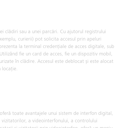
i clădiri sau a unei parcări. Cu ajutorul registrului
 exemplu, curierii) pot solicita accesul prin apeluri
t prezenta la terminal credențiale de acces digitale, sub
tilizând fie un card de acces, fie un dispozitiv mobil,
urizate în clădire. Accesul este deblocat și este alocat
 locație.
eră toate avantajele unui sistem de interfon digital,
vizitatorilor, a videointerfonului, a controlului