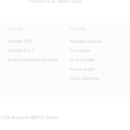
Urmărește-ne pe rețelele sociale
Inovații
Cariere
Schindler PORT
Prezentare generala
Schindler R.I.S.E
Cine suntem
Building Information Modeling
De ce Schindler
Pe cine căutăm
Posturi disponibile
i 159, Bucuresti 060013, Sector