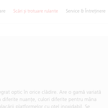
are
Scări și trotuare rulante
Service & Întreţinere
egrat optic în orice clădire. Are o gamă variată
în diferite nuanţe, culori diferite pentru mâna
lacării platformelor cu oţel inoxidabil. Se