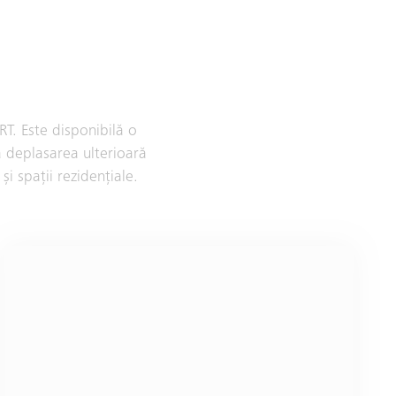
T. Este disponibilă o
la deplasarea ulterioară
și spații rezidențiale.