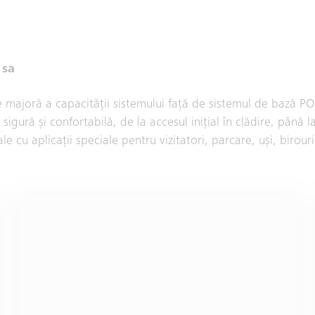
 sa
majoră a capacității sistemului față de sistemul de bază POR
igură și confortabilă, de la accesul inițial în clădire, până 
ale cu aplicații speciale pentru vizitatori, parcare, uși, birouri 