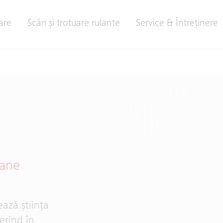
are
Scări și trotuare rulante
Service & Întreţinere
oane
ază știința
ferind în