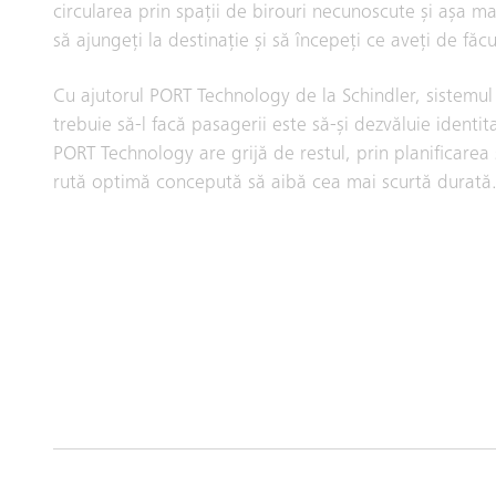
circularea prin spații de birouri necunoscute și așa m
să ajungeți la destinație și să începeți ce aveți de făcu
Cu ajutorul PORT Technology de la Schindler, sistemul
trebuie să-l facă pasagerii este să-și dezvăluie identi
PORT Technology are grijă de restul, prin planificarea
rută optimă concepută să aibă cea mai scurtă durată