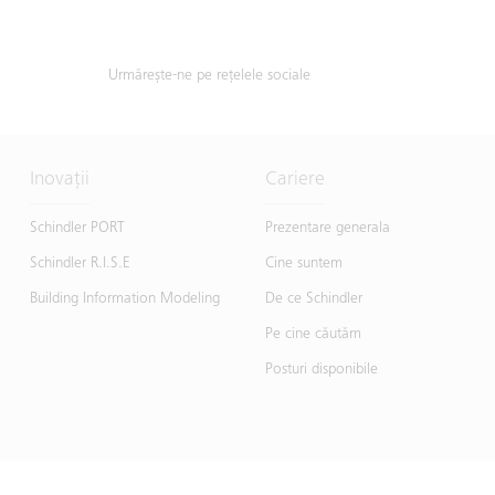
Urmărește-ne pe rețelele sociale
Inovații
Cariere
Schindler PORT
Prezentare generala
Schindler R.I.S.E
Cine suntem
Building Information Modeling
De ce Schindler
Pe cine căutăm
Posturi disponibile